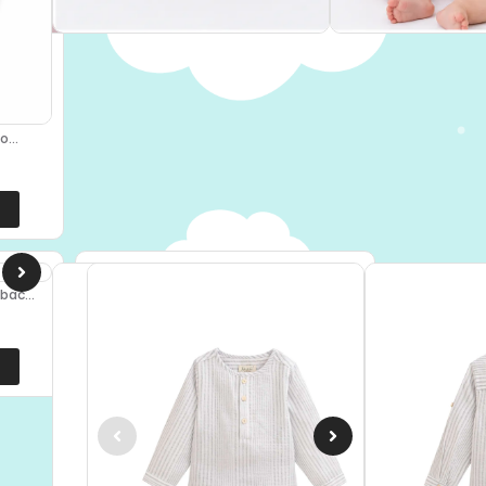
...
ac...