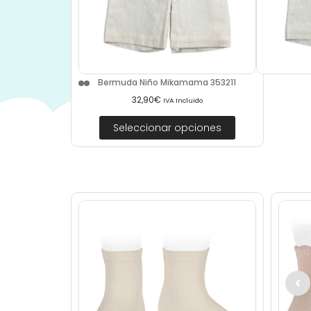
Bermuda Niño Mikamama 353211
32,90
€
IVA Incluido
Seleccionar opciones