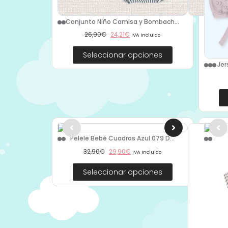
Conjunto Niño Camisa y Bombach...
26,90
€
24,21
€
IVA Incluido
Seleccionar opciones
Jer
Pelele Bebé Cuadros Azul 079 D...
Pele
32,90
€
29,90
€
IVA Incluido
Seleccionar opciones