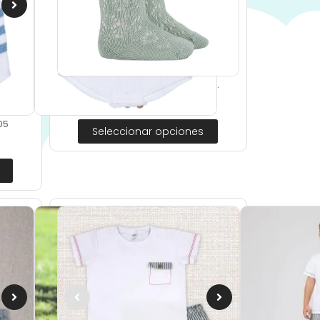
Calcetines Altos Perlé Calados...
6,90
€
IVA Incluido
05
Seleccionar opciones