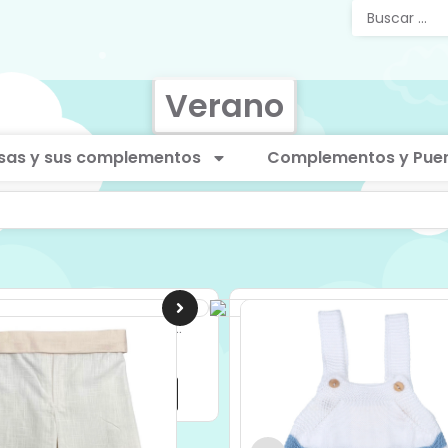
Verano
sas y sus complementos
Complementos y Puer
junto Culetín y Gorro Mayor...
21,90
€
IVA Incluido
Seleccionar opciones