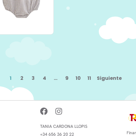
1
2
3
4
…
9
10
11
Siguiente
TANIA CARDONA LLOPIS
Finan
+34 656 36 20 22