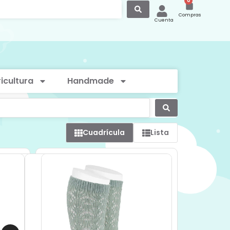
0
Compras
Cuenta
icultura
Handmade
Cuadrícula
Lista