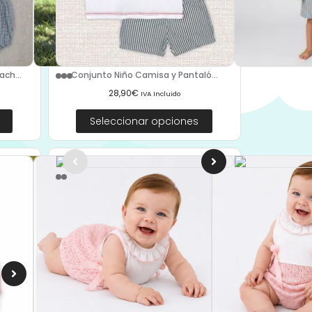
ch...
Conjunto Niño Camisa y Pantaló...
28,90
€
IVA Incluido
Seleccionar opciones
Pelele Bebé Rayas Gris 073 Dad...
32,90
€
29,90
€
IVA Incluido
Seleccionar opciones