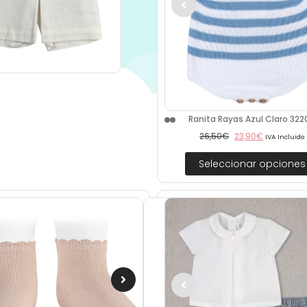
Ranita Rayas Azul Claro 322
26,50
€
23,90
€
IVA Incluido
Seleccionar opciones