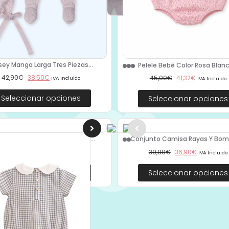
sey Manga Larga Tres Piezas...
Pelele Bebé Color Rosa Blanco
42,90
€
38,50
€
45,90
€
41,32
€
IVA Incluido
IVA Incluido
Seleccionar opciones
Seleccionar opciones
le Bebé Estampado Hojas 09...
Conjunto Camisa Rayas Y Bomb
34,90
€
29,90
€
39,90
€
36,90
€
IVA Incluido
IVA Incluido
Seleccionar opciones
Seleccionar opciones