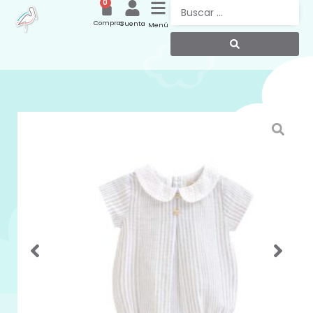
0
Compras
Cuenta
Menú