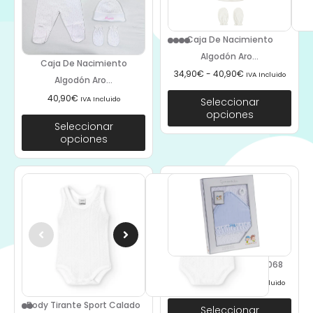
Caja De Nacimiento
Algodón Aro...
Caja De Nacimiento
34,90
€
-
40,90
€
IVA Incluido
Algodón Aro...
40,90
€
IVA Incluido
Seleccionar
opciones
Seleccionar
opciones
Capa De Baño Azul 11068
26,50
€
-
32,50
€
IVA Incluido
Body Tirante Sport Calado
Seleccionar