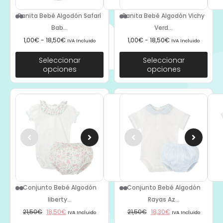
Ranita Bebé Algodón Safarí
Ranita Bebé Algodón Vichy
Bab...
Verd...
1,00
€
-
18,50
€
1,00
€
-
18,50
€
IVA Incluido
IVA Incluido
Seleccionar
Seleccionar
opciones
opciones
Conjunto Bebé Algodón
Conjunto Bebé Algodón
liberty...
Rayas Az...
21,50
€
18,50
€
21,50
€
18,30
€
IVA Incluido
IVA Incluido