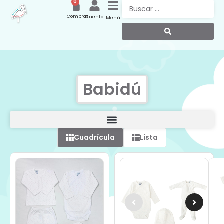
0
Compras
Cuenta
Menú
Babidú
Cuadrícula
Lista