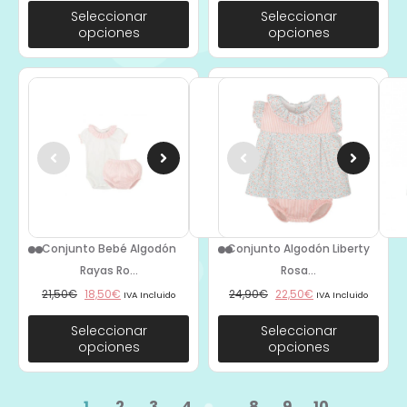
Seleccionar
Seleccionar
opciones
opciones
Conjunto Bebé Algodón
Conjunto Algodón Liberty
Rayas Ro...
Rosa...
21,50
€
18,50
€
24,90
€
22,50
€
IVA Incluido
IVA Incluido
Seleccionar
Seleccionar
opciones
opciones
1
2
3
4
…
8
9
10