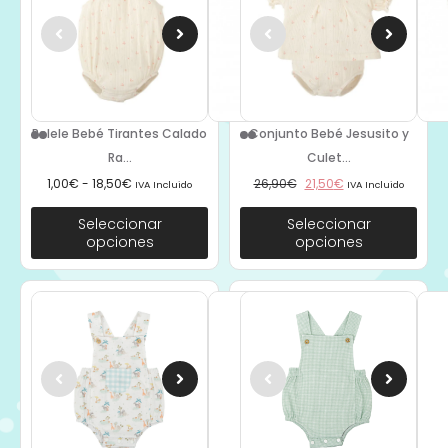
Pelele Bebé Tirantes Calado
Conjunto Bebé Jesusito y
Ra...
Culet...
1,00
€
-
18,50
€
26,90
€
21,50
€
IVA Incluido
IVA Incluido
Seleccionar
Seleccionar
opciones
opciones