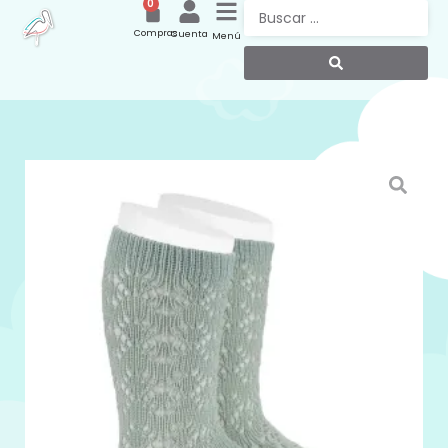
0
Compras
Cuenta
Menú