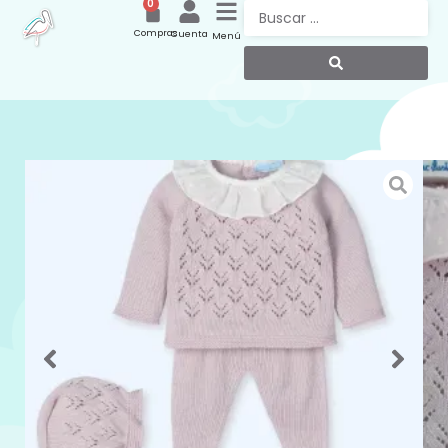
0
Compras
Cuenta
Menú