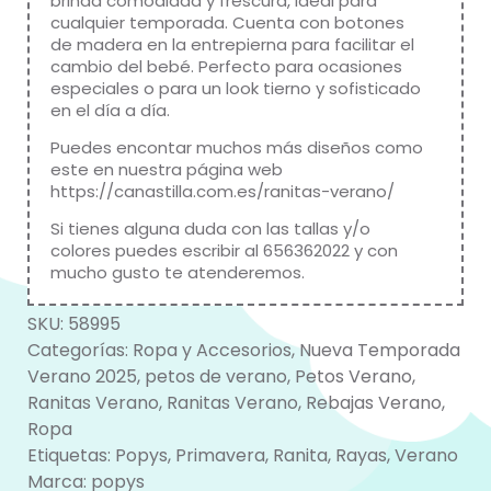
brinda comodidad y frescura, ideal para
cualquier temporada. Cuenta con botones
de madera en la entrepierna para facilitar el
cambio del bebé. Perfecto para ocasiones
especiales o para un look tierno y sofisticado
en el día a día.
Puedes encontar muchos más diseños como
este en nuestra página web
https://canastilla.com.es/ranitas-verano/
Si tienes alguna duda con las tallas y/o
colores puedes escribir al 656362022 y con
mucho gusto te atenderemos.
SKU:
58995
Categorías:
Ropa y Accesorios
,
Nueva Temporada
Verano 2025
,
petos de verano
,
Petos Verano
,
Ranitas Verano
,
Ranitas Verano
,
Rebajas Verano
,
Ropa
Etiquetas:
Popys
,
Primavera
,
Ranita
,
Rayas
,
Verano
Marca:
popys