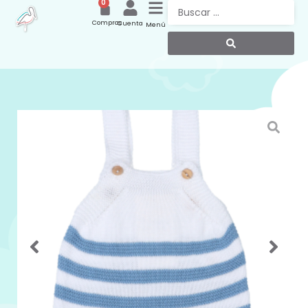
0
Compras
Cuenta
Menú