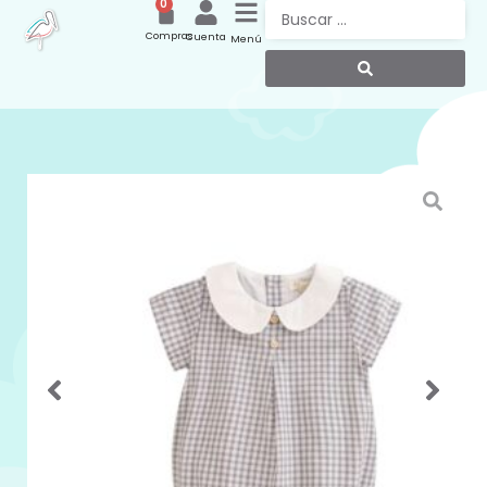
0
Compras
Cuenta
Menú