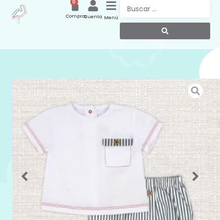
0
Compras
Cuenta
Menú