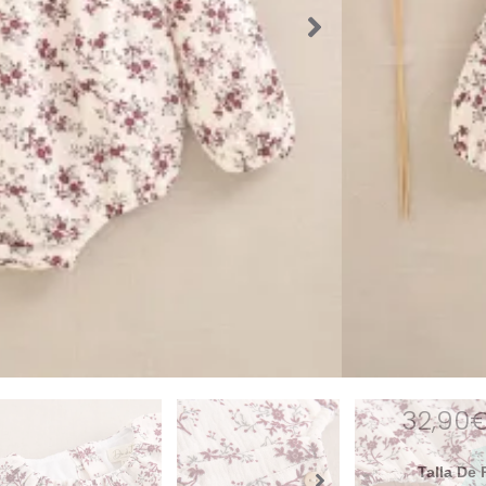
Mira el r
nuestra
invierno/
Si tienes
puedes e
te aten
SKU:
52798
Categorías
Rebajas de
Etiquetas:
bebé
,
Raya
Marca:
dad
32,90
Talla De