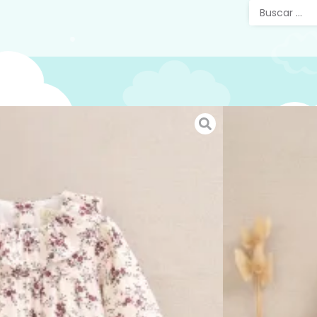
Pelele
Morado
Pelele b
color mo
cuello v
trasera 
cómodo, 
marca
h
En nuest
chaqueta
como ot
conjunta