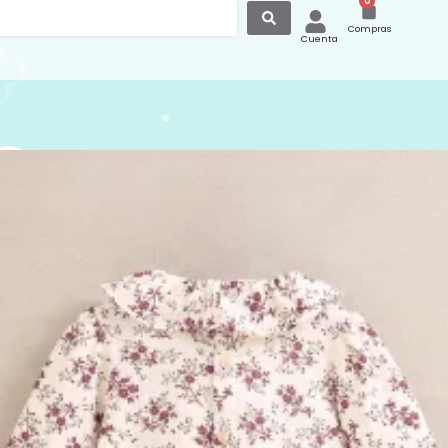
0
Compras
Cuenta
 Bebé Manga Larga Flores
 153 Dadati
ebé manga larga con estampado floral
rado y fondo beige, cuello bebé con
olantes, botones de madera en la parte
y en la entrepierna, 0adorable y
este pelele es de la prestigiosa
ttps://dadati.es/
ra página web puedes conseguir
s, gorros y capotas para combinar así
ros modelos de camisas, para
r hermanitos