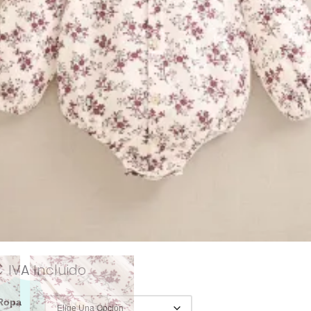
esto de
s
https://canastilla.com.es/peleles-
 alguna duda con las tallas y/o colores
scribir al 656362022 y con mucho gusto
deremos
:
Ropa y Accesorios
,
Peleles Invierno
,
 Invierno
,
Ropa
dadati
,
Manga Larga
,
Otoño
,
Pelele
,
pelele
s
,
Verano
ati
€
IVA Incluido
 Ropa