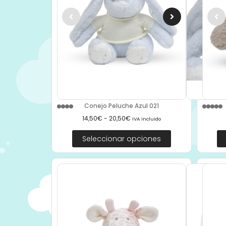
Conejo Peluche Azul 021
14,50
€
-
20,50
€
IVA Incluido
Seleccionar opciones