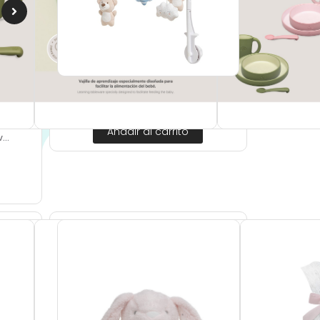
Sonajero Mod Osito Azul OSI01-...
31,90
€
IVA Incluido
Añadir al carrito
...