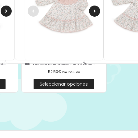
o...
Vestido Niña Cuello Punto 2666...
52,50
€
IVA Incluido
Seleccionar opciones