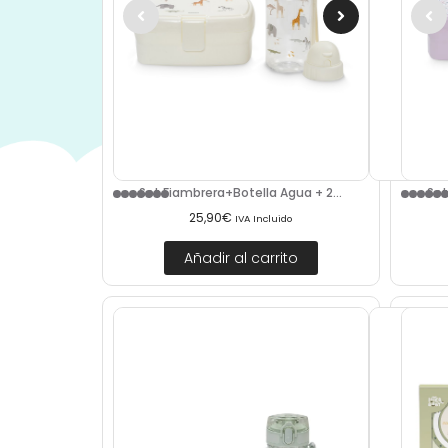
Set Fiambrera+Botella Agua + 2...
Set
25,90
€
IVA Incluido
Añadir al carrito