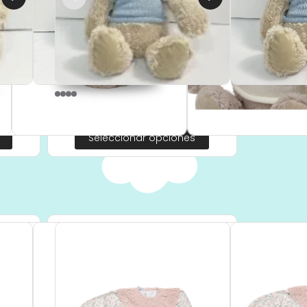
Oso Peluche Azul 022
14,50
€
-
20,50
€
IVA Incluido
Seleccionar opciones