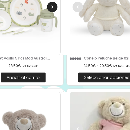
t Vajilla 5 Pcs Mod Australi...
Conejo Peluche Beige 021
28,50
€
14,50
€
-
20,50
€
IVA Incluido
IVA Incluido
Añadir al carrito
Seleccionar opciones