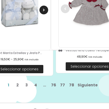
Vestido Niña Cuello Terciopel
t Manta Estrellas y Jirafa P...
48,90
€
IVA Incluido
19,50
€
-
25,90
€
IVA Incluido
Seleccionar opciones
Seleccionar opciones
1
2
3
4
…
76
77
78
Siguiente