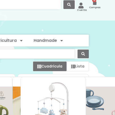
0
Compras
Cuenta
icultura
Handmade
Cuadrícula
Lista