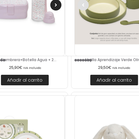
 Fiambrera+Botella Agua + 2...
Vajilla Aprendizaje Verde Oliv
25,90
€
29,50
€
IVA Incluido
IVA Incluido
Añadir al carrito
Añadir al carrito