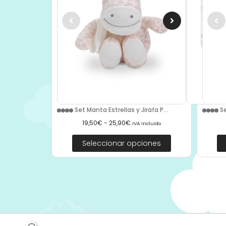
Set Manta Estrellas y Jirafa P...
Se
19,50
€
-
25,90
€
IVA Incluido
Seleccionar opciones