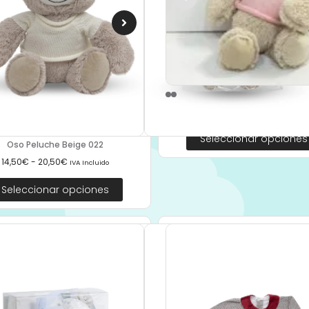
Oso Peluche Rosa 022
14,90
€
-
20,90
€
IVA Incluido
Seleccionar opciones
Oso Peluche Beige 022
14,50
€
-
20,50
€
IVA Incluido
Seleccionar opciones