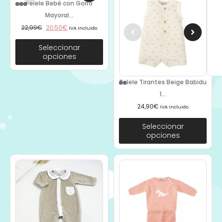
Pelele Bebé con Gorro
Mayoral...
22,99
€
20,50
€
IVA Incluido
Seleccionar
opciones
Pelele Tirantes Beige Babidu
1...
24,90
€
IVA Incluido
Seleccionar
opciones