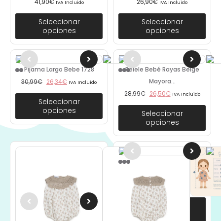
41,90
€
26,90
€
IVA Incluido
IVA Incluido
Seleccionar
Seleccionar
opciones
opciones
Pijama Largo Bebe 1728
Pelele Bebé Rayas Beige
Mayora...
30,99
€
26,34
€
IVA Incluido
28,99
€
26,50
€
IVA Incluido
Seleccionar
opciones
Seleccionar
opciones
Pelele Ceremonia Mayoral
1604
33,99
€
IVA Incluido
Seleccionar
opciones