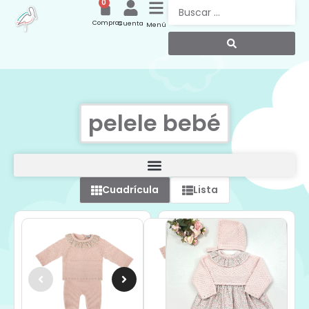
0
Compras
Cuenta
Menú
pelele bebé
Cuadrícula
Lista