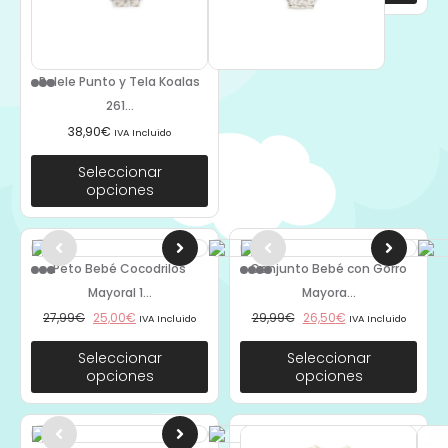
Pelele Punto y Tela Koalas
261...
38,90
€
IVA Incluido
Seleccionar
opciones
Peto Bebé Cocodrilos
Conjunto Bebé con Gorro
Mayoral 1...
Mayora...
27,99
€
25,00
€
29,99
€
26,50
€
IVA Incluido
IVA Incluido
Seleccionar
Seleccionar
opciones
opciones