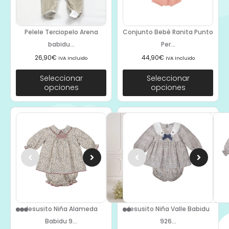
Pelele Terciopelo Arena
Conjunto Bebé Ranita Punto
babidu...
Per...
26,90
€
44,90
€
IVA Incluido
IVA Incluido
Seleccionar
Seleccionar
opciones
opciones
Jesusito Niña Alameda
Jesusito Niña Valle Babidu
Babidu 9...
926...