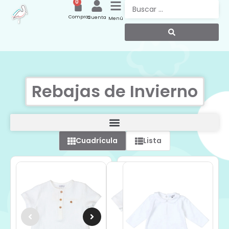
0
Compras
Cuenta
Menú
Rebajas de Invierno
Cuadrícula
Lista