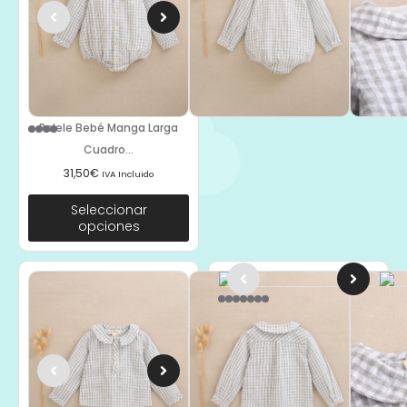
Seleccionar
opciones
Pelele Bebé Manga Larga
Cuadro...
31,50
€
IVA Incluido
Seleccionar
opciones
Camisa Bebé Manga Larga
Cuadro...
26,90
€
IVA Incluido
Seleccionar
opciones