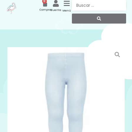
0
Compras
Cuenta
Menú