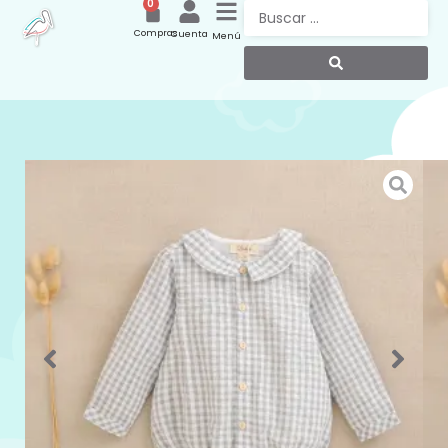
0
Compras
Cuenta
Menú