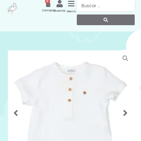
0
Compras
Cuenta
Menú