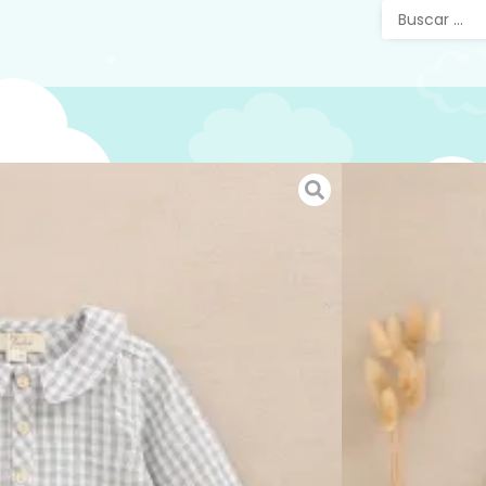
Camis
Cuadro
Camisa B
cuello, 
delanter
la prest
En nuest
chaqueta
combinar
para con
Mira el 