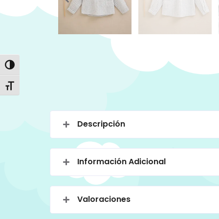
Alternar alto contraste
Alternar tamaño de letra
Descripción
Información Adicional
Valoraciones