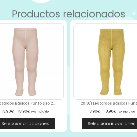
Productos relacionados
otardos Básicos Punto Liso 2...
2019/1 Leotardos Básicos Punto
13,90
€
-
18,90
€
13,90
€
-
18,90
€
IVA Incluido
IVA Incluido
Seleccionar opciones
Seleccionar opciones