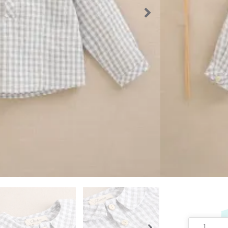
en nues
Si tienes
puedes e
te aten
SKU:
52742
Categorías
Invierno
,
R
Etiquetas:
Rayas
,
Ver
Marca:
dad
26,90
Talla De