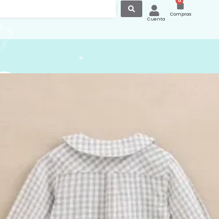
0
Compras
Cuenta
a Bebé Manga Larga
s Gris 127 Dadati
ebé manga larga a cuadros gris con
botones de madera en la parte
a y en las mangas, esta camisa es de
igiosa marca
https://dadati.es/
ra página web puedes conseguir
s, gorros, capotas y pantalones para
 así como otros modelos de camisas,
juntar hermanitos
resto de nuestras
camisas disponibles