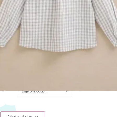
tra web
.
 alguna duda con las tallas y/o colores
scribir al 656362022 y con mucho gusto
deremos
:
Ropa y Accesorios
,
Camisas
,
Rebajas de
opa
Camisa bebe
,
dadati
,
Manga Larga
,
Otoño
,
ano
ati
€
IVA Incluido
 Ropa
Añadir al carrito