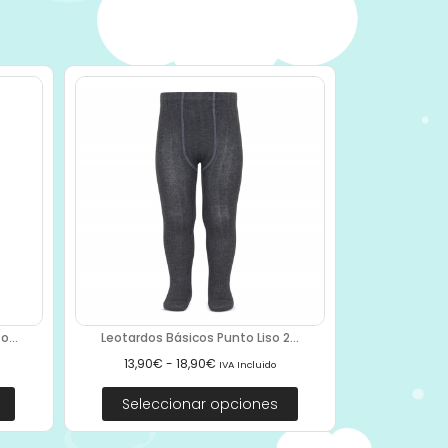
...
Leotardos Básicos Punto Liso 2...
13,90
€
-
18,90
€
IVA Incluido
Seleccionar opciones