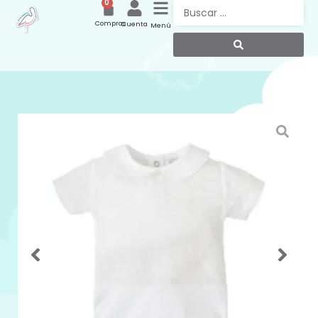
0
Compras
Cuenta
Menú