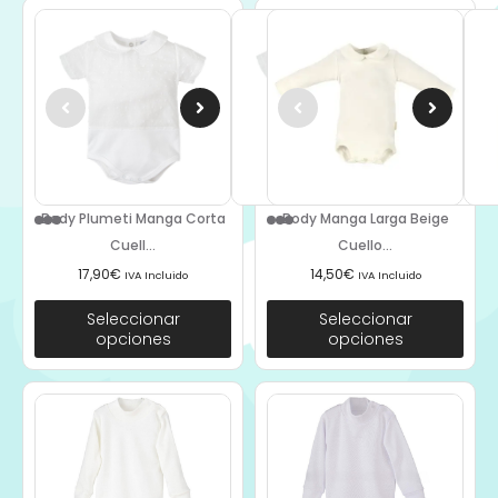
Body Plumeti Manga Corta
Body Manga Larga Beige
Cuell...
Cuello...
17,90
€
14,50
€
IVA Incluido
IVA Incluido
Seleccionar
Seleccionar
opciones
opciones