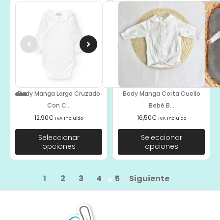
Body Manga Larga Cruzado
Body Manga Corta Cuello
Con C...
Bebé B...
12,90
€
16,50
€
IVA Incluido
IVA Incluido
Seleccionar
Seleccionar
opciones
opciones
1
2
3
4
5
Siguiente