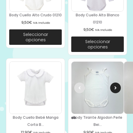
Body Cuello Alto Crudo 01210
Body Cuello Alto Blanco
01210
9,50
€
IVA Incluido
9,50
€
IVA Incluido
Seleccionar
opciones
Seleccionar
opciones
Body Cuello Bebé Manga
Body Tirante Algodon Perle
Corta B...
Bei...
12,90
€
9,90
€
IVA Incluido
IVA Incluido