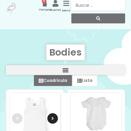
0
Compras
Cuenta
Menú
Bodies
Cuadrícula
Lista