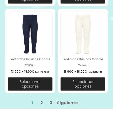
Leotardos Básicos Canalé
Leotardos Básicos Canalé
2016/...
Cava...
13,90
€
-
18,90
€
13,90
€
-
18,90
€
IVA Incluido
IVA Incluido
Seleccionar
Seleccionar
opciones
opciones
1
2
3
Siguiente