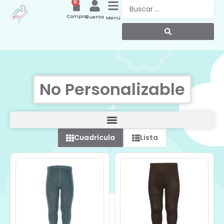
0
Compras
Cuenta
Menú
No Personalizable
Cuadrícula
Lista