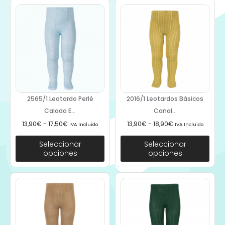
2565/1 Leotardo Perlé
2016/1 Leotardos Básicos
Calado E...
Canal...
13,90
€
-
17,50
€
13,90
€
-
18,90
€
IVA Incluido
IVA Incluido
Seleccionar
Seleccionar
opciones
opciones