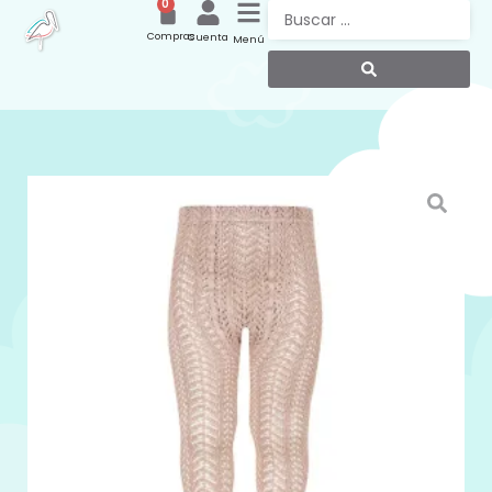
0
Compras
Cuenta
Menú