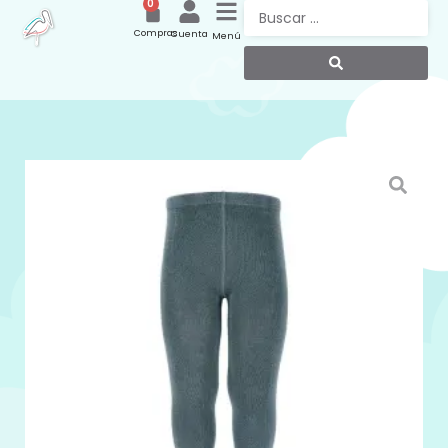
0
Compras
Cuenta
Menú