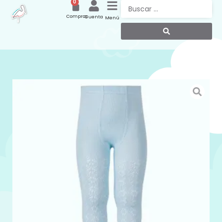
0
Compras
Cuenta
Menú