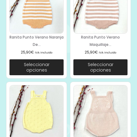
Ranita Punto Verano Naranja
Ranita Punto Verano
De...
Maquillaje...
25,90
€
25,90
€
IVA Incluido
IVA Incluido
Seleccionar
Seleccionar
opciones
opciones