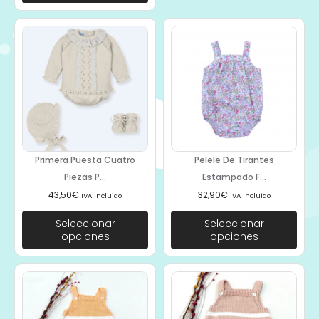
Primera Puesta Cuatro
Pelele De Tirantes
Piezas P...
Estampado F...
43,50
€
32,90
€
IVA Incluido
IVA Incluido
Seleccionar
Seleccionar
opciones
opciones