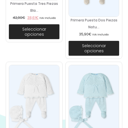
Primera Puesta Tres Piezas
Bla...
42,90
€
38,61
€
IVA Incluido
Primera Puesta Dos Piezas
Natu...
Seleccionar
opciones
35,90
€
IVA Incluido
Seleccionar
opciones