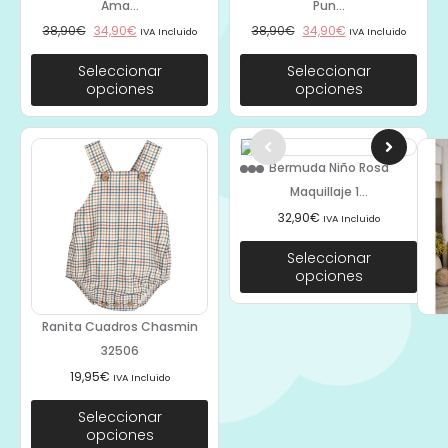
Ama...
Pun...
38,90
€
34,90
€
38,90
€
34,90
€
IVA Incluido
IVA Incluido
Seleccionar
Seleccionar
opciones
opciones
Bermuda Niño Rosa
Maquillaje 1...
32,90
€
IVA Incluido
Seleccionar
opciones
Ranita Cuadros Chasmin
32506
19,95
€
IVA Incluido
Seleccionar
opciones