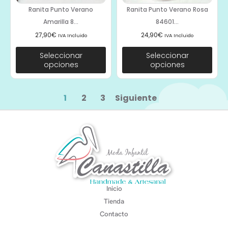
Ranita Punto Verano
Ranita Punto Verano Rosa
Amarilla 8...
84601...
27,90
€
24,90
€
IVA Incluido
IVA Incluido
Seleccionar
Seleccionar
opciones
opciones
1
2
3
Siguiente
Inicio
Tienda
Contacto