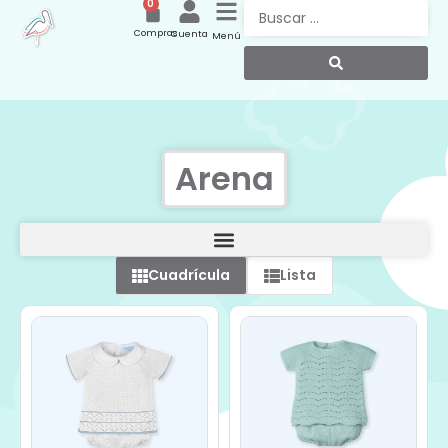
0
Compras
Cuenta
Menú
Arena
Cuadrícula
Lista