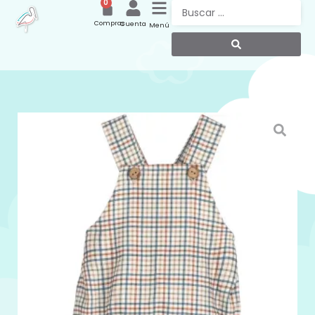
0
Compras
Cuenta
Menú