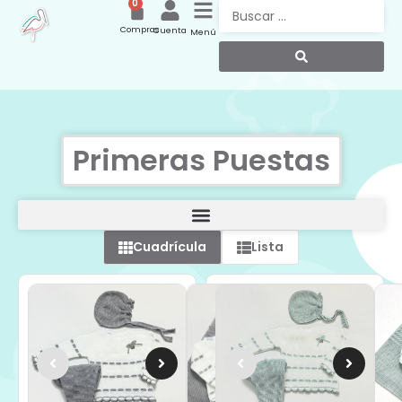
0
Compras
Cuenta
Menú
Primeras Puestas
Cuadrícula
Lista