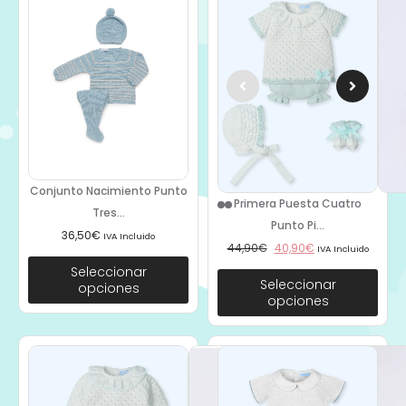
Conjunto Nacimiento Punto
Primera Puesta Cuatro
Tres...
Punto Pi...
36,50
€
IVA Incluido
44,90
€
40,90
€
IVA Incluido
Seleccionar
Seleccionar
opciones
opciones