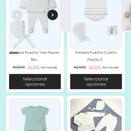
Primera Puesta Tres Piezas
Primera Puesta Cuatro
Bla...
Piezas 0...
42,50
€
38,25
€
42,90
€
38,50
€
IVA Incluido
IVA Incluido
Seleccionar
Seleccionar
opciones
opciones