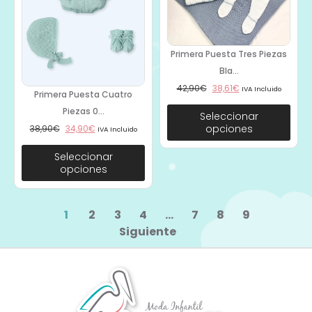
Primera Puesta Tres Piezas
Bla...
42,90
€
38,61
€
IVA Incluido
Primera Puesta Cuatro
Piezas 0...
Seleccionar
opciones
38,90
€
34,90
€
IVA Incluido
Seleccionar
opciones
1
2
3
4
…
7
8
9
Siguiente