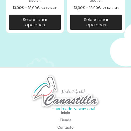
Liso 2...
Liso A...
13,90
€
-
18,90
€
13,90
€
-
18,90
€
IVA Incluido
IVA Incluido
Seleccionar
Seleccionar
opciones
opciones
Inicio
Tienda
Contacto