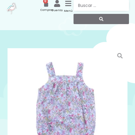
0
Compras
Cuenta
Menú