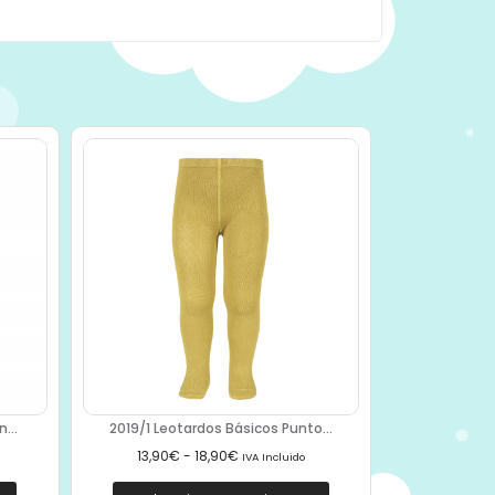
...
2019/1 Leotardos Básicos Punto...
13,90
€
-
18,90
€
IVA Incluido