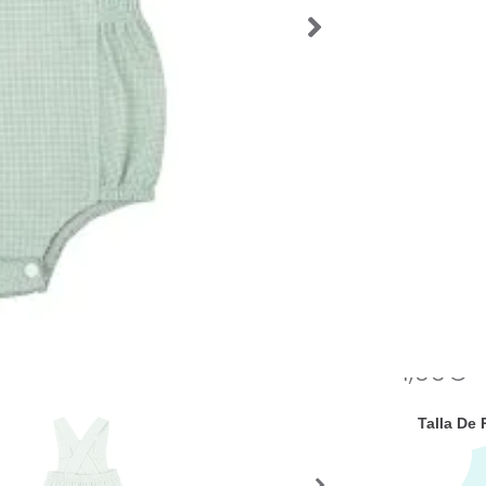
de prima
Mira tod
de
https
SKU:
57940
Categorías
de Verano
Ropa
Etiquetas:
Ranita beb
Marca:
Bab
1,00
€
Talla De