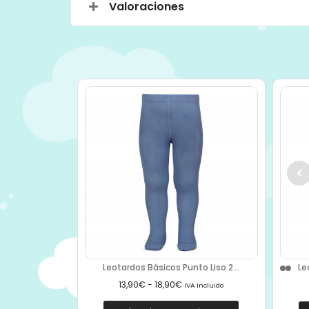
Valoraciones
Leotardos Básicos Punto Liso 2...
Le
13,90
€
-
18,90
€
IVA Incluido