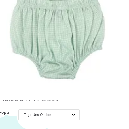
vera de
Babidu
os nuestros otros modelos
://canastilla.com.es/
:
Ropa y Accesorios
,
Conjuntos de Ropa
,
Nueva Temporada Verano 2025
,
ropa
,
Babidú
,
conjunto algodón
,
Conjunto Bebé
,
é
,
Ropa para Bebé
,
Verano
idu
-
18,50
€
IVA Incluido
 Ropa