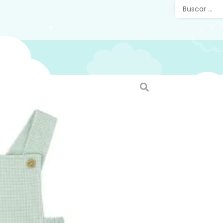
Ranita
Verde 
Ranita b
algodón,
comodida
tejido vi
clásico, 
Destacan
decorati
cómodo q
movimien
algodón 
Esta ran