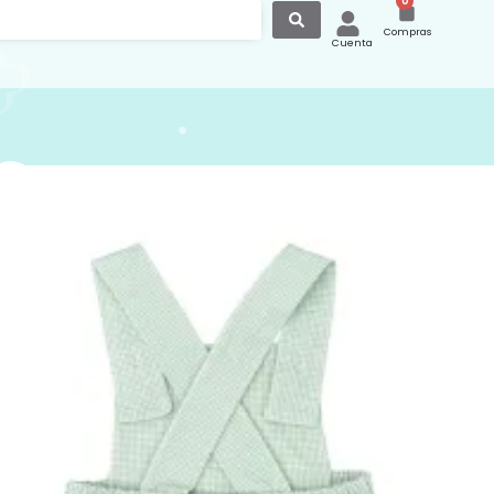
0
Compras
Cuenta
 Bebé Algodón Vichy
Babidu 30224
ebé confeccionada en suave tejido de
 pensada para ofrecer frescura,
d y un estilo atemporal. Su diseño en
chy verde agua aporta un aire dulce y
ideal para los meses más cálidos.
 los tirantes anchos con botones
vos en la parte delantera y el corte
ue permite total libertad de
to para el bebé, el tejido es de
suave y cómodo, ideal para el verano.
ita forma parte de la nueva coleccion