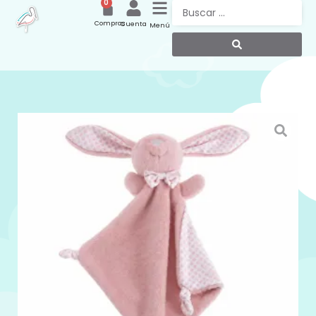
0
Compras
Cuenta
Menú