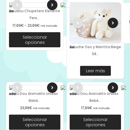
Doudou Chupetero Elefante
Pers...
17,99
€
-
23,99
€
IVA Incluido
Seleccionar
opciones
Peluche Oso y Mantita Beige
58...
Leer más
Dou Dou Animalito Unisex
Dou Dou Animalito Unisex
Bebé...
Bebé...
23,99
€
17,99
€
IVA Incluido
IVA Incluido
Seleccionar
Seleccionar
opciones
opciones