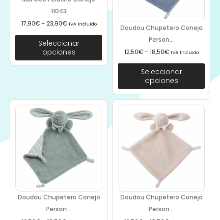
11043
17,90
€
-
23,90
€
IVA Incluido
Doudou Chupetero Conejo
Person...
Seleccionar
opciones
12,50
€
-
18,50
€
IVA Incluido
Seleccionar
opciones
Doudou Chupetero Conejo
Doudou Chupetero Conejo
Person...
Person...