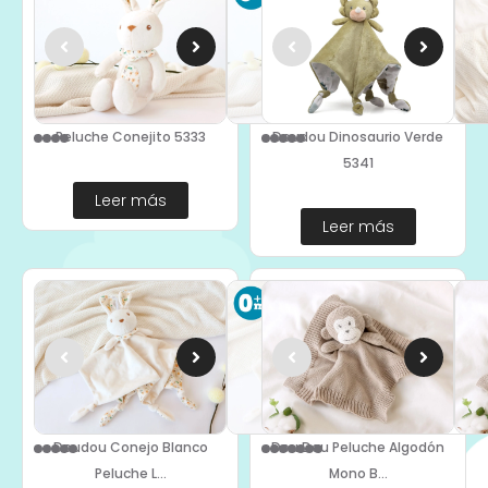
Peluche Conejito 5333
Doudou Dinosaurio Verde
5341
Leer más
Leer más
Doudou Conejo Blanco
Dou Dou Peluche Algodón
Peluche L...
Mono B...