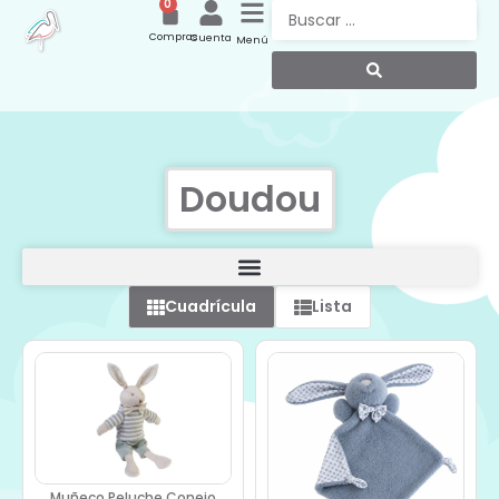
0
Compras
Cuenta
Menú
Doudou
Cuadrícula
Lista
Muñeco Peluche Conejo