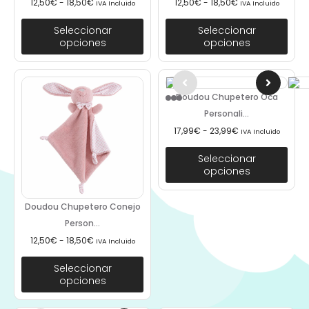
12,50
€
-
18,50
€
12,50
€
-
18,50
€
IVA Incluido
IVA Incluido
Seleccionar
Seleccionar
opciones
opciones
Doudou Chupetero Oca
Personali...
17,99
€
-
23,99
€
IVA Incluido
Seleccionar
opciones
Doudou Chupetero Conejo
Person...
12,50
€
-
18,50
€
IVA Incluido
Seleccionar
opciones