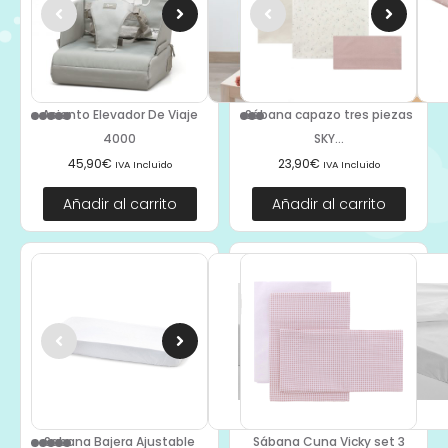
Asiento Elevador De Viaje
Sábana capazo tres piezas
4000
SKY...
45,90
€
23,90
€
IVA Incluido
IVA Incluido
Añadir al carrito
Añadir al carrito
Sabana Bajera Ajustable
Sábana Cuna Vicky set 3