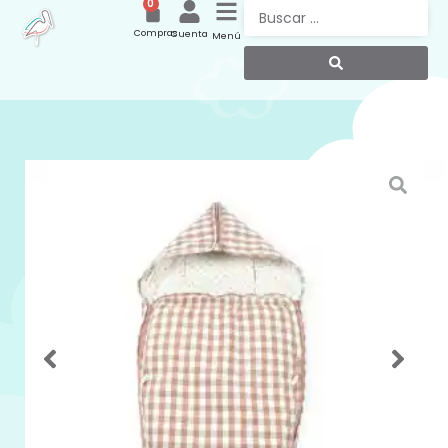
0
Compras
Cuenta
Menú