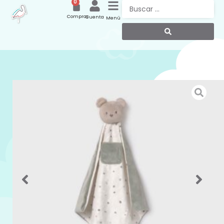
0
Compras
Cuenta
Menú