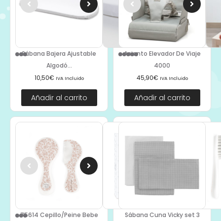
Sábana Bajera Ajustable
Asiento Elevador De Viaje
Algodó...
4000
10,50
€
45,90
€
IVA Incluido
IVA Incluido
Añadir al carrito
Añadir al carrito
75614 Cepillo/Peine Bebe
Sábana Cuna Vicky set 3