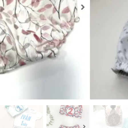
Los producto
que el produ
Importante
Volver a l