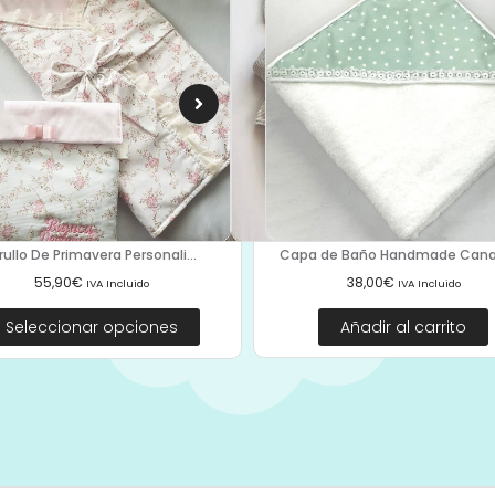
Capa de Baño Handmade Canast
rullo De Primavera Personali...
38,00
€
55,90
€
IVA Incluido
IVA Incluido
Añadir al carrito
Seleccionar opciones