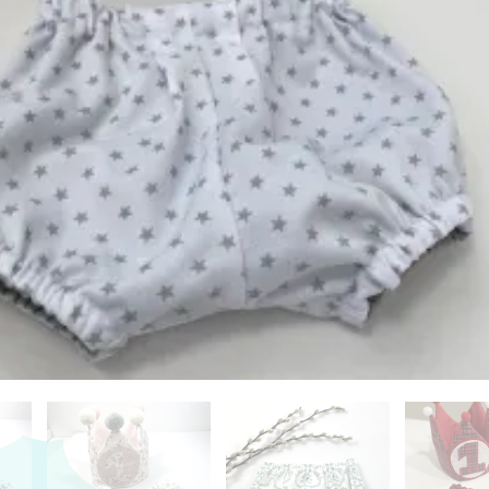
Añadir al carrito
s personalizados se hacen bajo pedido, verifica
cto sea personalizable:
:
La personalización no esta incluida en el precio.
a tienda