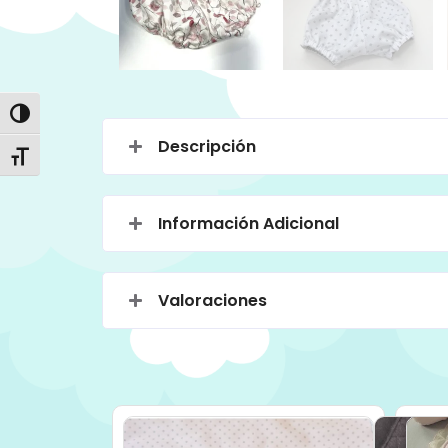
Alternar alto contraste
Descripción
Alternar tamaño de letra
Información Adicional
Valoraciones