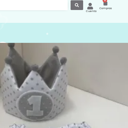
0
Compras
Cuenta
nes Personalizados
:
Culetines y Coronas
,
Culetines
,
€
IVA Incluido
rsible