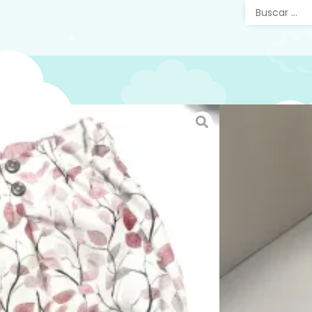
Culeti
SKU:
N/D
Categorías
Handmade
25,00
Tela Reve
Genero