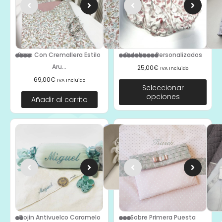
Saco Con Cremallera Estilo
Culetines Personalizados
Aru...
25,00
€
IVA Incluido
69,00
€
IVA Incluido
Seleccionar
opciones
Añadir al carrito
Cojín Antivuelco Caramelo
Sobre Primera Puesta