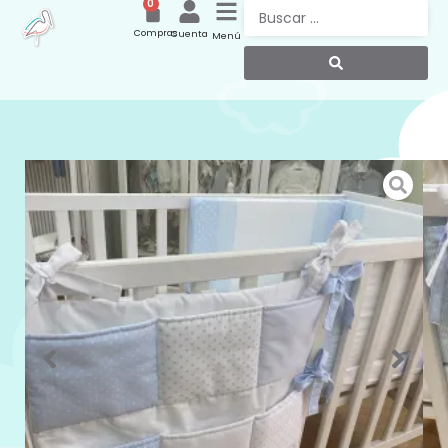
0
Compras
Cuenta
Menú