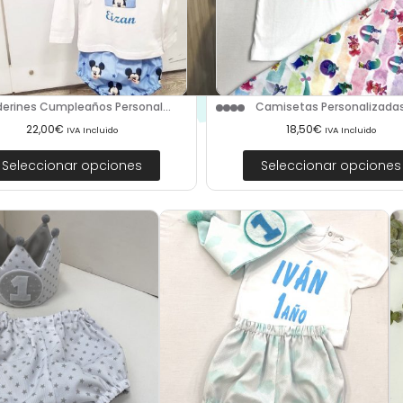
erines Cumpleaños Personal...
Camisetas Personalizada
22,00
€
18,50
€
IVA Incluido
IVA Incluido
Seleccionar opciones
Seleccionar opciones