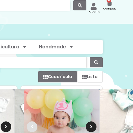
0
Compras
Cuenta
icultura
Handmade
Cuadrícula
Lista