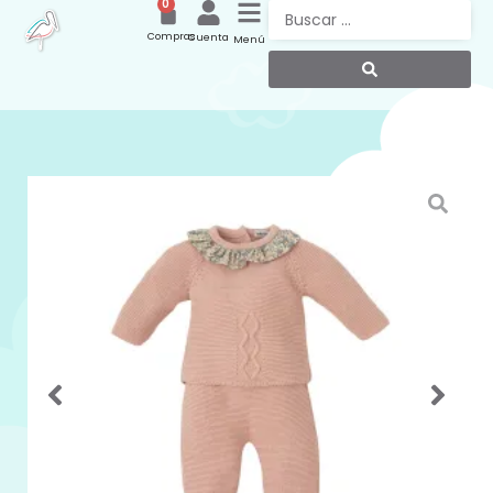
0
Compras
Cuenta
Menú