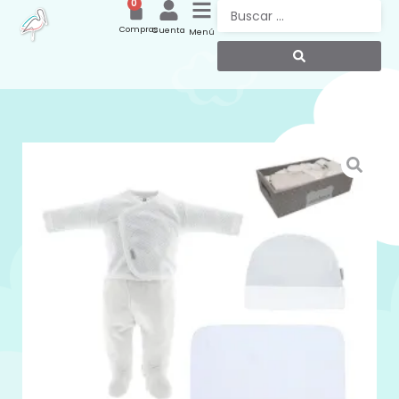
0
Compras
Cuenta
Menú