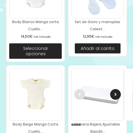
Body Blanco Manga corta
Set de Gorro y manoplas
Cuello...
Celest...
14,50
€
12,95
€
IVA Incluido
IVA Incluido
Seleccionar
Añadir al carrito
opciones
Body Beige Manga Corta
Sabana Bajera Ajustable
Cuello...
Algodó...