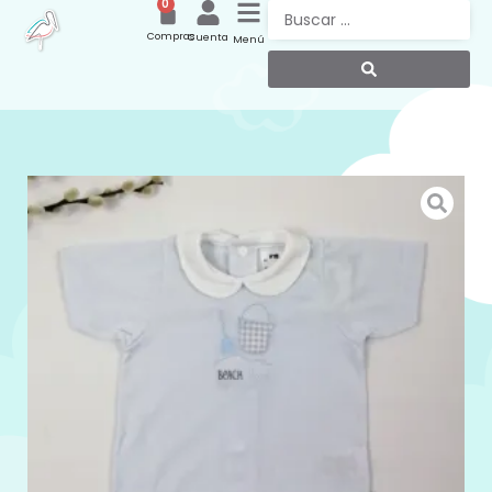
0
Compras
Cuenta
Menú