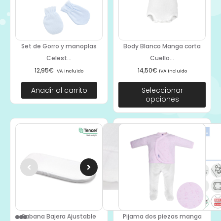
Set de Gorro y manoplas
Body Blanco Manga corta
Celest...
Cuello...
12,95
€
14,50
€
IVA Incluido
IVA Incluido
Añadir al carrito
Seleccionar
opciones
Sabana Bajera Ajustable
Pijama dos piezas manga