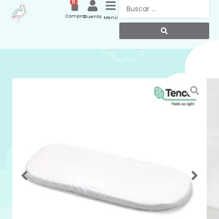
0
Compras
Cuenta
Menú