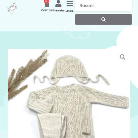
0
Compras
Cuenta
Menú