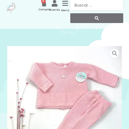
0
Compras
Cuenta
Menú