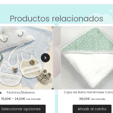
Productos relacionados
Capa de Baño Handmade Canast
Pechitos/Baberos
38,00
€
15,90
€
-
24,00
€
IVA Incluido
IVA Incluido
Añadir al carrito
Seleccionar opciones