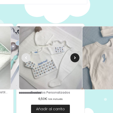
il...
Bordados Personalizados
6,50
€
IVA Incluido
Añadir al carrito