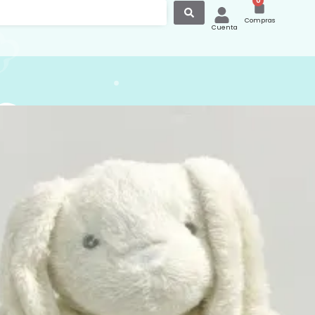
0
Compras
Cuenta
 Peluche Personalizable
nejo peluche personificable para bebé
ón 100% la marca InterBaby, que será el
o perfecto para sus ratos de juego y
, personalizable con bordado.
amos tambien a ver mas modelos de
 productos en nuestra página web
canastilla.com.es/tienda/
s de regalos o inspiración para vestir a
consulta nuetra página de
instagram