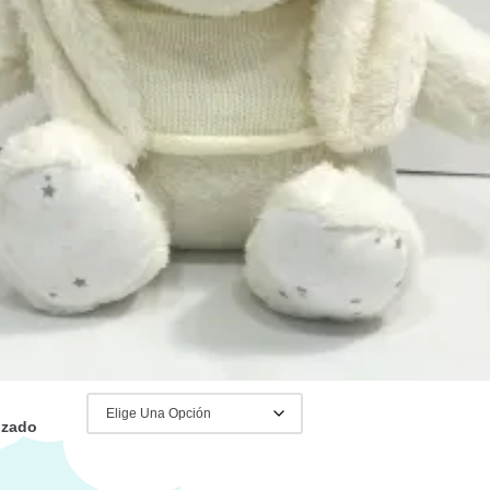
nción personalizada y asesoramiento
os en whatsapp al +34 656 36 20 22
:
Complementos y Puericultura
,
,
Juguetes
,
Mantitas Personalizadas
rtículo Personalizable
,
Azul
,
Blanco
,
Conejo
,
handmade
,
Juguete
,
Peluche
,
able
,
Rosa
IVA Incluido
izado