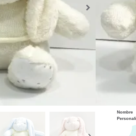
Para ate
escriben
SKU:
47425
Categorías
Handmade
Etiquetas:
A
Canastilla
,
Personaliz
14,50
€
Color
Nombre
Personal