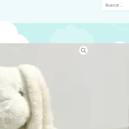
Conejo
021
Dulce co
en algod
compañer
descanso
Te invit
nuestros
https://
Para idea
tu bebe 