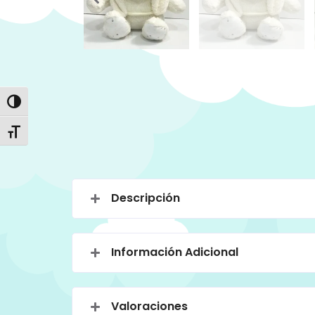
Alternar alto contraste
Alternar tamaño de letra
Descripción
Información Adicional
Valoraciones