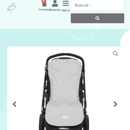
0
Compras
Cuenta
Menú