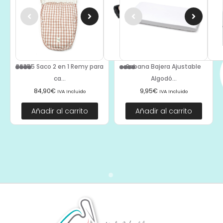
36355 Saco 2 en 1 Remy para
Sabana Bajera Ajustable
ca...
Algodó...
84,90
€
9,95
€
IVA Incluido
IVA Incluido
Añadir al carrito
Añadir al carrito