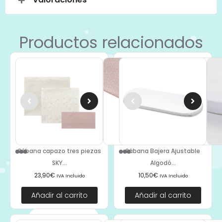
Productos relacionados
Sábana capazo tres piezas
Sábana Bajera Ajustable
SKY...
Algodó...
23,90
€
10,50
€
IVA Incluido
IVA Incluido
Añadir al carrito
Añadir al carrito