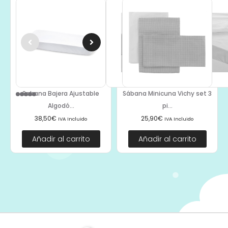
Sabana Bajera Ajustable
Sábana Minicuna Vichy set 3
Algodó...
pi...
38,50
€
25,90
€
IVA Incluido
IVA Incluido
Añadir al carrito
Añadir al carrito