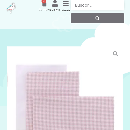
0
Compras
Cuenta
Menú