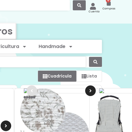
0
Compras
Cuenta
ros
icultura
Handmade
Cuadrícula
Lista
Colchoneta Botton flowers Walk...
34,90
€
IVA Incluido
Añadir al carrito