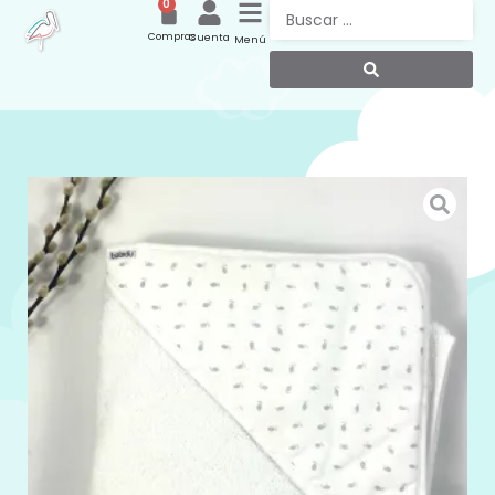
0
Compras
Cuenta
Menú