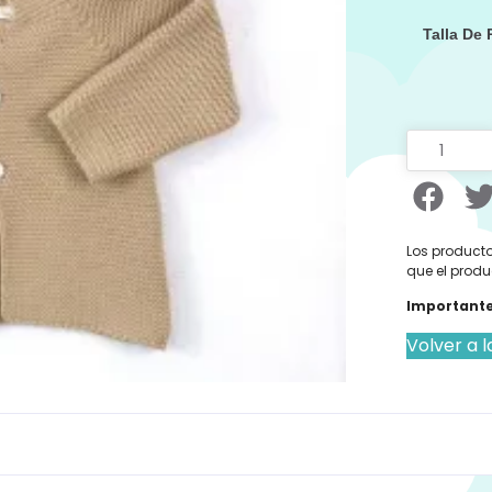
Talla De
Los producto
que el produ
Importante
Volver a l