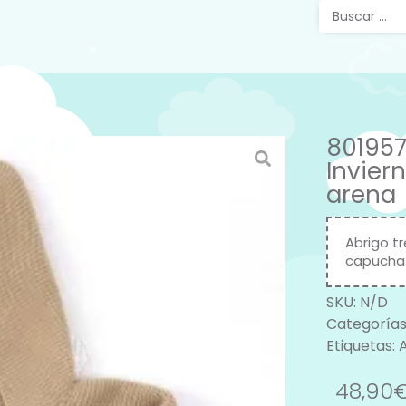
801957
Invier
arena
Abrigo t
capucha.
SKU:
N/D
Categorías
Etiquetas:
48,90