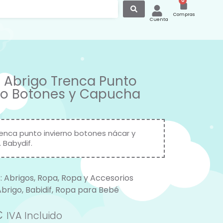
0
Compras
Cuenta
 Abrigo Trenca Punto
no Botones y Capucha
renca punto invierno botones nácar y
 Babydif.
:
Abrigos
,
Ropa
,
Ropa y Accesorios
Abrigo
,
Babidif
,
Ropa para Bebé
€
IVA Incluido