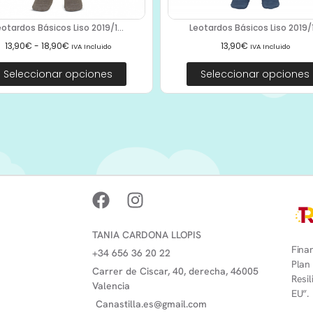
eotardos Básicos Liso 2019/1...
Leotardos Básicos Liso 2019/1.
13,90
€
-
18,90
€
13,90
€
IVA Incluido
IVA Incluido
Seleccionar opciones
Seleccionar opciones
TANIA CARDONA LLOPIS
Finan
+34 656 36 20 22
Plan
Carrer de Ciscar, 40, derecha, 46005
Resi
Valencia
EU”.
Canastilla.es@gmail.com