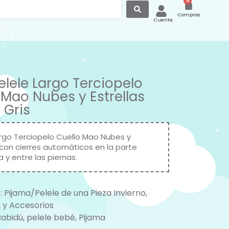
0
Compras
Cuenta
Pelele Largo Terciopelo
 Mao Nubes y Estrellas
 Gris
argo Terciopelo Cuello Mao Nubes y
 con cierres automáticos en la parte
 y entre las piernas.
:
Pijama/Pelele de una Pieza Invierno
,
 y Accesorios
Babidú
,
pelele bebé
,
Pijama