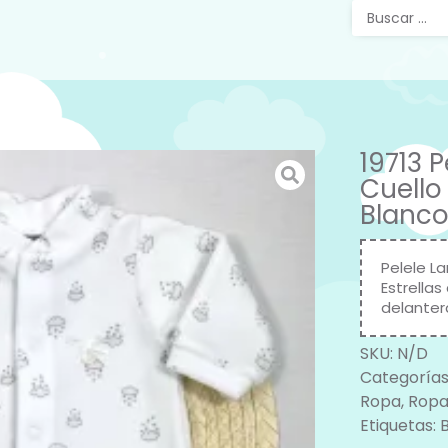
19713 
Cuello
Blanco
Pelele L
Estrellas
delantera
SKU:
N/D
Categorías
Ropa
,
Ropa
Etiquetas: