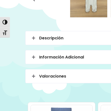
Alternar alto contraste
Alternar tamaño de letra
Descripción
Información Adicional
Valoraciones