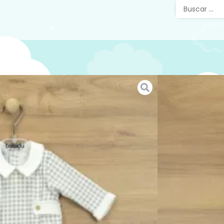
13183 
Gris
Pelele p
de pico 
SKU:
N/D
Categorías
Ropa
,
Ropa
Etiquetas:
23,90