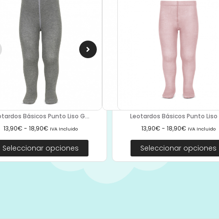
Leotardos Básicos Punto Liso 2
otardos Básicos Punto Liso G...
13,90
€
-
18,90
€
13,90
€
-
18,90
€
IVA Incluido
IVA Incluido
Seleccionar opciones
Seleccionar opciones