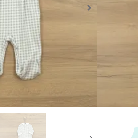
Talla De
Los producto
que el produ
Importante
Volver a l