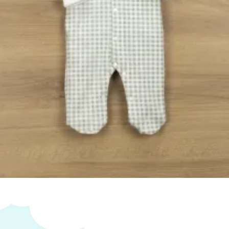
 Ropa
Añadir al carrito
s personalizados se hacen bajo pedido, verifica
cto sea personalizable:
:
La personalización no esta incluida en el precio.
a tienda