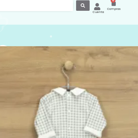
0
Compras
Cuenta
Pelele Cuello de Pico Vichy
unto de algodón de invierno con cuello
y estampado de vichy color gris babidu.
:
Pijama/Pelele de una Pieza Invierno
,
 y Accesorios
Babidú
,
pelele bebé
,
Pijama
€
IVA Incluido