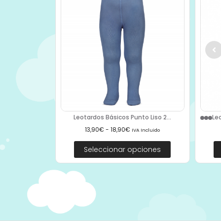
Leotardos Básicos Punto Liso 2...
Le
13,90
€
-
18,90
€
IVA Incluido
Seleccionar opciones