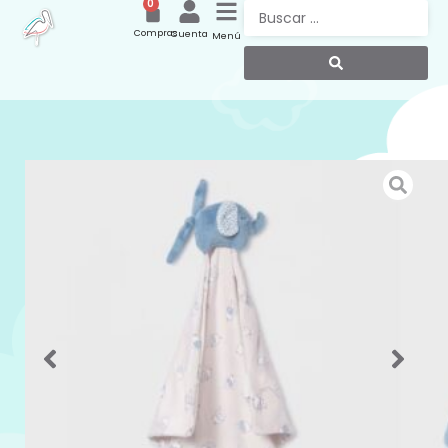
0
Compras
Cuenta
Menú