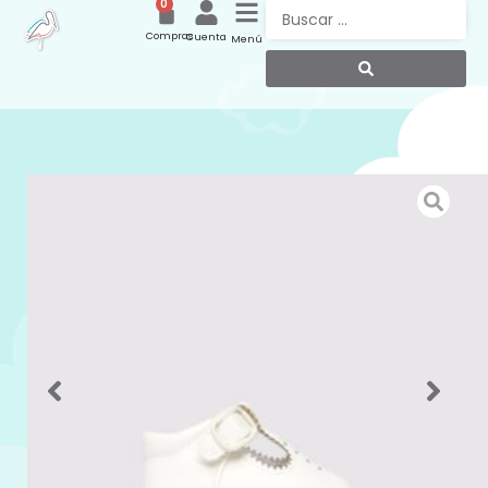
0
Compras
Cuenta
Menú